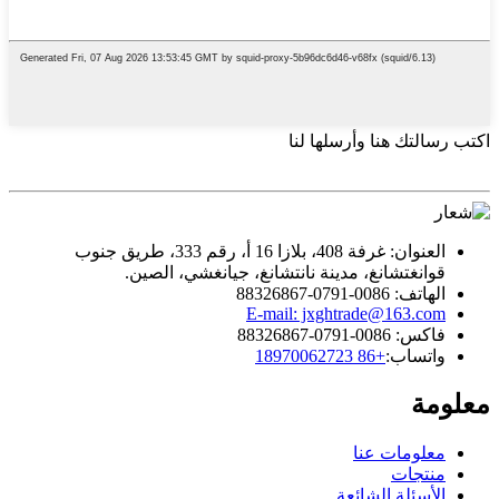
اكتب رسالتك هنا وأرسلها لنا
العنوان: غرفة 408، بلازا 16 أ، رقم 333، طريق جنوب
قوانغتشانغ، مدينة نانتشانغ، جيانغشي، الصين.
الهاتف: 0086-0791-88326867
E-mail: jxghtrade@163.com
فاكس: 0086-0791-88326867
واتساب:
+86 18970062723
معلومة
معلومات عنا
منتجات
الأسئلة الشائعة