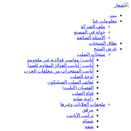
بيت
معلومات عنا
ملف الشركة
جولة في المصنع
الأسئلة الشائعة
نطاق المنتجات
عرض المنتج
منتجات الصلب
أنابيب / مواسير فولاذية غير ملحومة
أنابيب / أنابيب الفولاذ المقاوم للصدأ
أنابيب المتفجرات من مخلفات الحرب
لوحة الصلب
لفائف الصلب السيليكون
القضبان (البليت)
قناة الصلب
زاوية صلبة
ملحقات الغلايات وغيرها
مِرفَق
تركيب الأنابيب
صمام
شفة