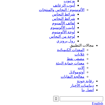
يو تيوب
أنبوب الزعانف
الألومنيوم / النحاس والمنتجات
شرائط النحاس
شرائط النحاس
لفائف الألمنيوم
أنابيب الألومنيوم
لوحة الألومنيوم
لوحة من النحاس
رول برونزي
مجالات التطبيق
المعدات الكيميائية
غلايات
مصفى نفط
معدات حماية البيئة
الات
أوتومولايل
معالجة النفايات
رقابة جودة
ديناميات الأخبار
اتصل بنا
English