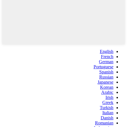
English
French
German
Portuguese
Spanish
Russian
Japanese
Korean
Arabic
Irish
Greek
Turkish
Italian
Danish
Romanian