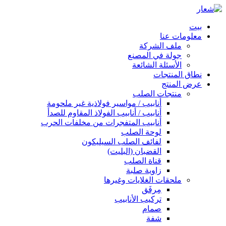
بيت
معلومات عنا
ملف الشركة
جولة في المصنع
الأسئلة الشائعة
نطاق المنتجات
عرض المنتج
منتجات الصلب
أنابيب / مواسير فولاذية غير ملحومة
أنابيب / أنابيب الفولاذ المقاوم للصدأ
أنابيب المتفجرات من مخلفات الحرب
لوحة الصلب
لفائف الصلب السيليكون
القضبان (البليت)
قناة الصلب
زاوية صلبة
ملحقات الغلايات وغيرها
مِرفَق
تركيب الأنابيب
صمام
شفة