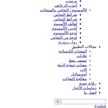
يو تيوب
أنبوب الزعانف
الألومنيوم / النحاس والمنتجات
شرائط النحاس
شرائط النحاس
لفائف الألمنيوم
أنابيب الألومنيوم
لوحة الألومنيوم
لوحة من النحاس
رول برونزي
مجالات التطبيق
المعدات الكيميائية
غلايات
مصفى نفط
معدات حماية البيئة
الات
أوتومولايل
معالجة النفايات
رقابة جودة
ديناميات الأخبار
اتصل بنا
English