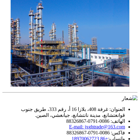
العنوان: غرفة 408، بلازا 16 أ، رقم 333، طريق جنوب
قوانغتشانغ، مدينة نانتشانغ، جيانغشي، الصين.
الهاتف: 0086-0791-88326867
E-mail: jxghtrade@163.com
فاكس: 0086-0791-88326867
واتساب:
+86 18970062723